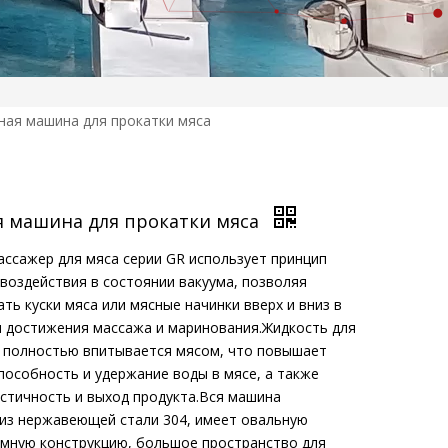
ная машина для прокатки мяса
я машина для прокатки мяса
ссажер для мяса серии GR использует принцип
воздействия в состоянии вакуума, позволяя
ть куски мяса или мясные начинки вверх и вниз в
я достижения массажа и маринования.Жидкость для
 полностью впитывается мясом, что повышает
особность и удержание воды в мясе, а также
стичность и выход продукта.Вся машина
​​из нержавеющей стали 304, имеет овальную
умную конструкцию, большое пространство для