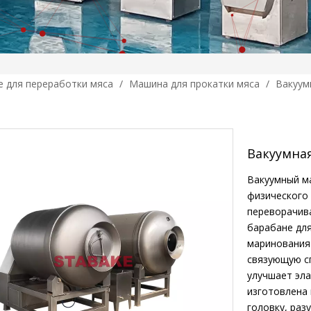
 для переработки мяса
/
Машина для прокатки мяса
/
Вакуум
Вакуумна
Вакуумный ма
физического 
переворачива
барабане дл
маринования
связующую сп
улучшает эла
изготовлена 
головку, раз