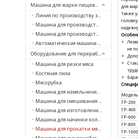
Машина для жарки пищевых продуктов
для мар
также у
Линия по производству замороженного картофеля фри
головку
Машина для производства картофельных чипсов
надежну
Машина для производства банановых чипсов
Особен
Лезв
Автоматическая машина для жарки
не п
Оборудование для переработки мяса
Допо
Стак
Машина для резки мяса
труд
Костяная пила
Бара
Мясорубка
Специфи
Машина для измельчения мяса
Модель
Машина для смешивания мяса
ГР-200
ГР-400
Машина для изготовления фрикаделек
ГР-600
Машина для начинки колбас
ГР-800
Машина для прокатки мяса
ГР-1000
Машина для инъекций мясного солевого раствора