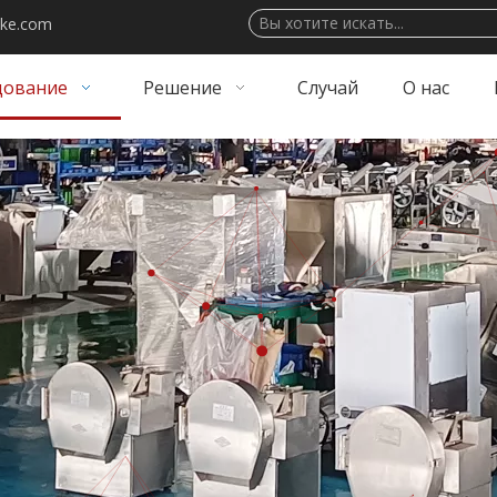
ake.com
дование
Решение
Случай
О нас