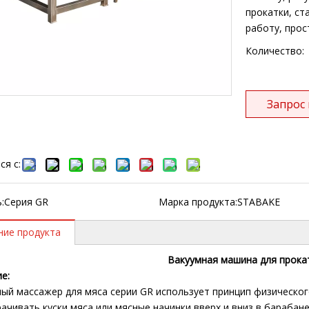
прокатки, ст
работу, прос
Количество:
Запрос
ся с:
:
Серия GR
Марка продукта:
STABAKE
ние продукта
Вакуумная машина для прока
е:
ый массажер для мяса серии GR использует принцип физическог
ачивать куски мяса или мясные начинки вверх и вниз в бараба