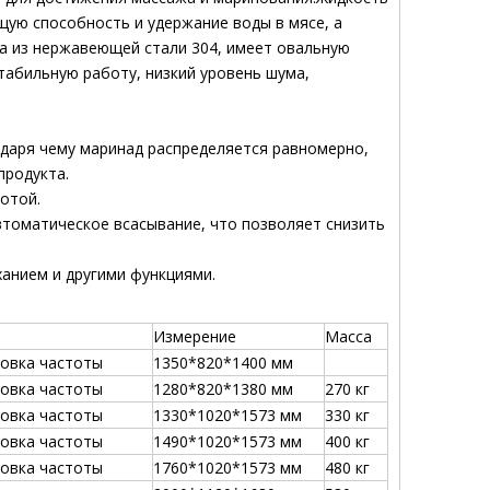
ую способность и удержание воды в мясе, а
 ​​из нержавеющей стали 304, имеет овальную
табильную работу, низкий уровень шума,
даря чему маринад распределяется равномерно,
продукта.
отой.
втоматическое всасывание, что позволяет снизить
анием и другими функциями.
Измерение
Масса
ровка частоты
1350*820*1400 мм
ровка частоты
1280*820*1380 мм
270 кг
ровка частоты
1330*1020*1573 мм
330 кг
ровка частоты
1490*1020*1573 мм
400 кг
ровка частоты
1760*1020*1573 мм
480 кг