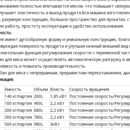
инования полностью впитывается мясом, что повышает связующ
лучшает эластичность и выход продукта.Вся машина изготовлена
, разумную конструкцию, большое пространство для прокатки, с
ю работу, простоту эксплуатации и удобство использования.
ность:
ия имеют дугообразную форму и уникальную конструкцию, благо
овреждая поверхность продукта и улучшая нежный внешний вид 
лнительная функция регулирования скорости с переменной част
ан для мяса может осуществлять автоматическую разгрузку и а
оемкость и повысить производительность.
бан для мяса с непрерывным, прерывистым перекатыванием, дых
кация:
Емкость
Объем
Власть
Скорость вращения
140 кг/партия
200L
1,85 кВт
Постоянная скорость/Регули
100 кг/партия
400L
2,2 кВт
Постоянная скорость/Регули
200 кг/партия
680L
2,2 кВт
Постоянная скорость/Регули
300 кг/партия
780L
2,2 кВт
Постоянная скорость/Регули
500 кг/партия
980L
3кВт
Постоянная скорость/Регули