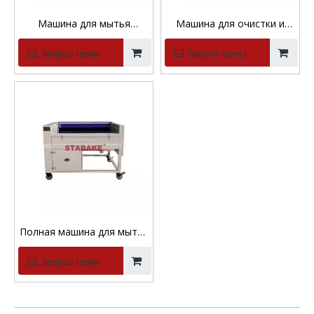
Машина для мытья
Машина для очистки и
фруктов и овощей с
очистки роликовых щеток
Запрос цены
Запрос цены
воздушным пузырем серии
для картофеля высокой
QX
производительности
Полная машина для мытья
и очистки корнеплодов из
Запрос цены
нержавеющей стали SS304