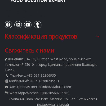
客户管理系统
Классификация продуктов
Свяжитесь с нами
Добавлять:
№ 88, Huizhan West Road, зона высоких

технологий 250101, город Цзинань, провинция Шаньдун,
Китай
Тел/Факс: +86-531-82806935

Мобильный: 0086-18560205581

Электронная почта:
info@stabake.com

WhatsApp/Wechat: 0086-18560205581
Компания Jinan Star Bake Machine Co., Ltd.
Техническая
поддержка:
э-цилай