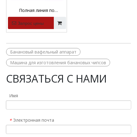
Полная линия по
производству банановых
Запрос цены
чипсов Автоматическая
линия по производству
жареных чипсов из
подорожника
Банановый вафельный аппарат
Машина для изготовления банановых чипсов
СВЯЗАТЬСЯ С НАМИ
Имя
Электронная почта
*