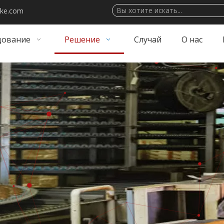
ake.com
дование
Решение
Случай
О нас