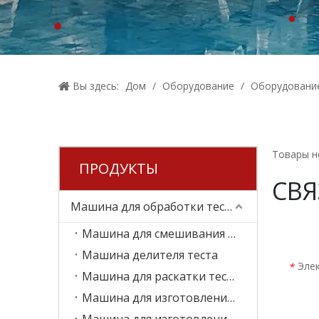
Вы здесь:
Дом
/
Оборудование
/
Оборудование
Товары н
ПРОДУКТЫ
СВЯ
Машина для обработки теста для пищевых продуктов
Машина для смешивания теста
Машина делителя теста
Эле
*
Машина для раскатки теста
Машина для изготовления плоских хлебов
Машина для изготовления пиццы