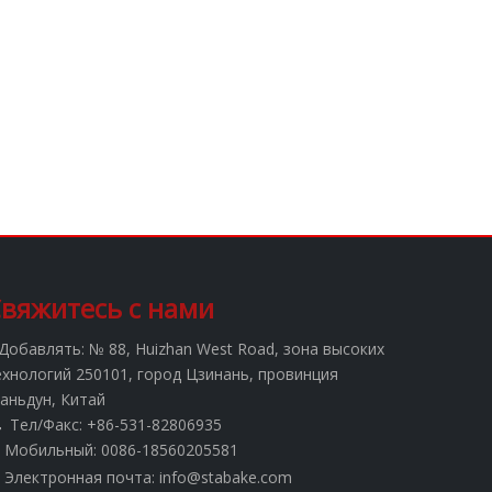
вяжитесь с нами
Добавлять:
№ 88, Huizhan West Road, зона высоких
ехнологий 250101, город Цзинань, провинция
аньдун, Китай
Тел/Факс: +86-531-82806935

Мобильный: 0086-18560205581
Электронная почта:
info@stabake.com