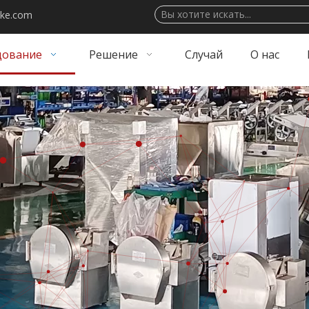
ake.com
дование
Решение
Случай
О нас