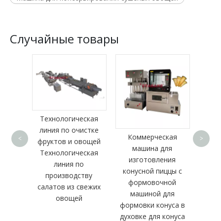
Случайные товары
Авт
Технологическая
машин
линия по очистке
куб
чистки
Коммерческая
<
>
фруктов и овощей
маши
машина для
Технологическая
кур
изготовления
линия по
конусной пиццы с
производству
формовочной
салатов из свежих
машиной для
овощей
формовки конуса в
духовке для конуса