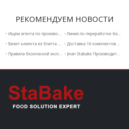
РЕКОМЕНДУЕМ НОВОСТИ
Ищем агента по производству тестоделительных машин по всему миру.
Линия по переработке бананов отправлена ​​в Мексику
Визит клиента из Египта на машину для изготовления лепешек
Доставка 16 комплектов тестоделителей-округлителей MP45-2 агенту в Малайзию.
Правила безопасной эксплуатации тестораскаточной машины
Jinan Stabake Производитель автоматической машины для изготовления пельменей научит вас навыкам приготовления пельменей, не раскрывая начинку.
客户管理系统