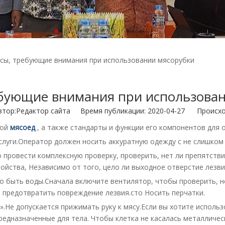
сы, требующие внимания при использовании мясорубки
бующие внимания при использова
ор:Pедактор сайта Время публикации: 2020-04-27 Происхо
той
мясоед
, а также стандарты и функции его компонентов для 
услуги.Оператор должен носить аккуратную одежду с не слишком
 провести комплексную проверку, проверить, нет ли препятстви
ройства,
Независимо от того, цело ли выходное отверстие лезвия
но быть воды.Сначала включите вентилятор, чтобы проверить, н
 предотвратить повреждение лезвия.сто
Носить перчатки.
т».Не допускается прижимать руку к мясу.Если вы хотите исполь
редназначенные для тела.
Чтобы клетка не касалась металличес