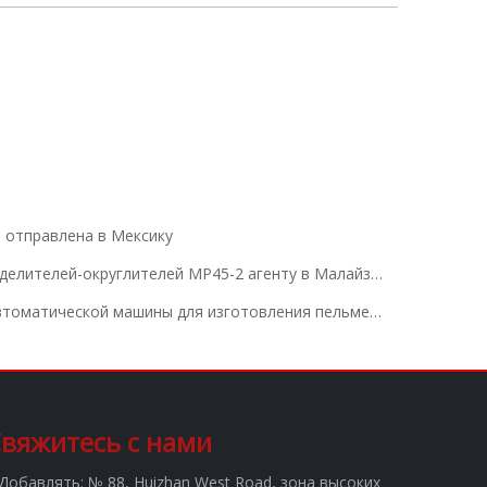
отправлена ​​в Мексику
Доставка 16 комплектов тестоделителей-округлителей MP45-2 агенту в Малайзию.
Jinan Stabake Производитель автоматической машины для изготовления пельменей научит вас навыкам приготовления пельменей, не раскрывая начинку.
вяжитесь с нами
Добавлять:
№ 88, Huizhan West Road, зона высоких