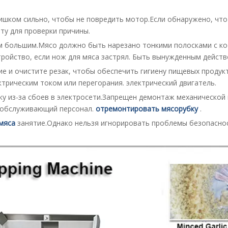
лишком сильно, чтобы не повредить мотор.Если обнаружено, чт
ту для проверки причины.
м большим.Мясо должно быть нарезано тонкими полосками с ко
ойство, если нож для мяса застрял.
Быть вынужденным действ
е и очистите резак, чтобы обеспечить гигиену пищевых продукт
трическим током или перегорания.
электрический двигатель.
у из-за сбоев в электросети.Запрещен демонтаж механической 
 обслуживающий персонал.
отремонтировать мясорубку
.
мяса
занятие.Однако нельзя игнорировать проблемы безопаснос