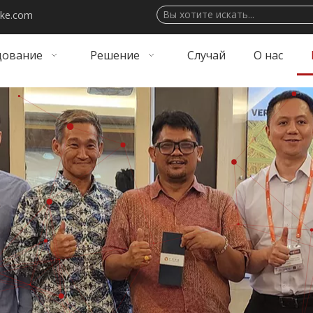
ake.com
дование
Решение
Случай
О нас